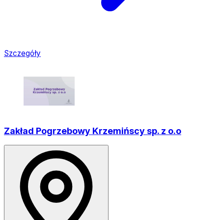
Szczegóły
Zakład Pogrzebowy Krzemińscy sp. z o.o