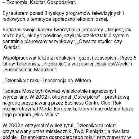
– Ekonomia, Kapitał, Gospodarka”.
Był autorem ponad 3 tysięcy programów telewizyjnych i
radiowych o tematyce społeczno-ekonomicznej.
Podczas swojej kariery tworzył m.in. programy „Jak jest, jak
może być, jak być powinno, czyli jak przekształcić system
centralnie planowany w rynkowy”, „Otwarte studio” czy
„Giełda”.
Współpracował także z redakcjami gazet i czasopism. Przez 5
lat był felietonistą „Przekroju”, a wcześniej „BusinessWeek” i
„Businessman Magazine”.
„Dziennikarz roku” i nominacja do Wiktora.
Tadeusz Mosz był również wielokrotnie nagradzany i
wyróżniany. W 2002 r. otrzymał „Ostre pióro” – prestiżową
nagrodę przyznawaną przez Business Centre Club. Rok
później otrzymał Medal Europejski, którym nagrodzono także
jego program „Plus Minus”.
W 2002 r. otrzymał również tytuł „Dziennikarza roku”,
przyznawany przez miesięcznik „Twój Pieniądz”, a dwa lata
później „Dziennikarza gospodarczego roku” przyznawany w