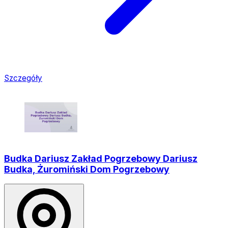
Szczegóły
Budka Dariusz Zakład Pogrzebowy Dariusz
Budka, Żuromiński Dom Pogrzebowy