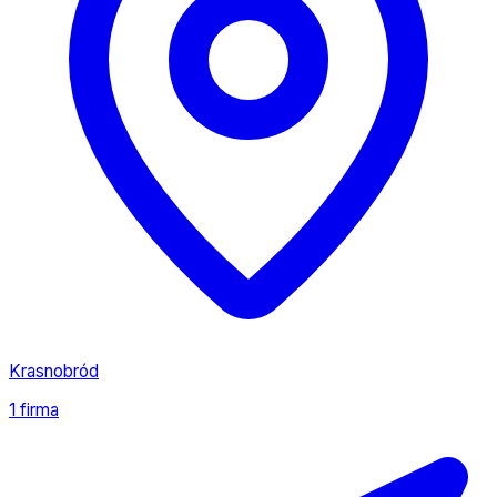
Krasnobród
1 firma