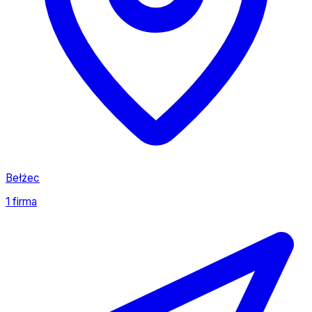
Bełżec
1 firma