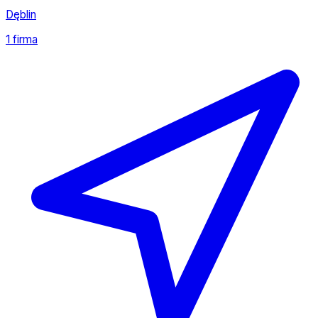
Dęblin
1 firma