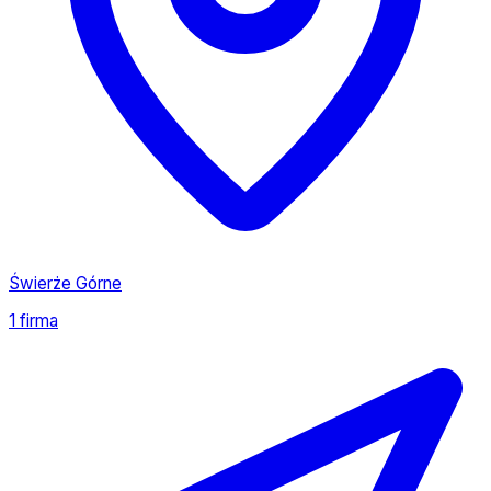
Świerże Górne
1 firma