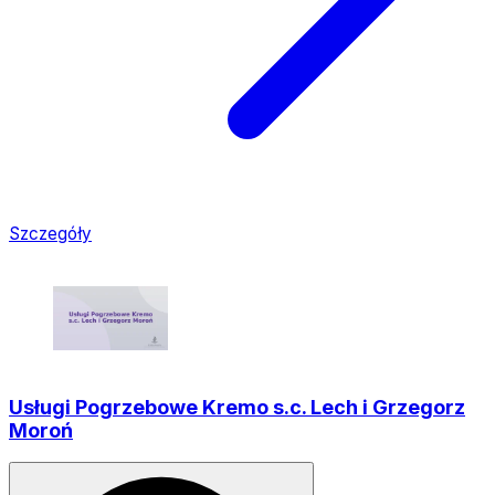
Szczegóły
Usługi Pogrzebowe Kremo s.c. Lech i Grzegorz
Moroń