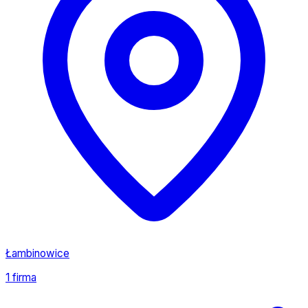
Łambinowice
1 firma