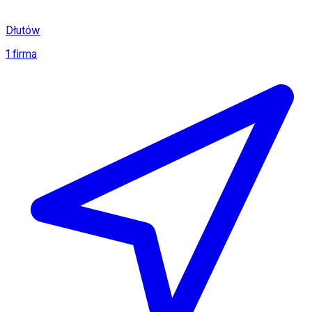
Dłutów
1 firma