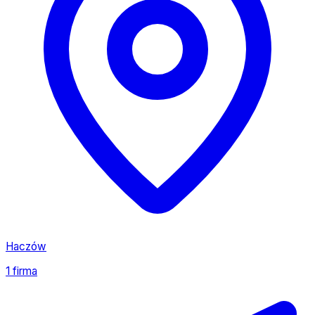
Haczów
1 firma