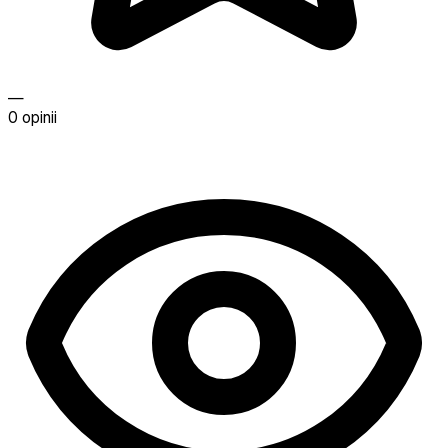
—
0 opinii