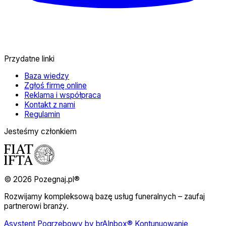
Przydatne linki
Baza wiedzy
Zgłoś firmę online
Reklama i współpraca
Kontakt z nami
Regulamin
Jesteśmy członkiem
© 2026 Pozegnaj.pl®
Rozwijamy kompleksową bazę usług funeralnych – zaufaj
partnerowi branży.
Asystent Pogrzebowy by brAInbox® Kontunuowanie