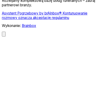
Rozwijamy kompleksową bazę usług funeralnych – zaufaj
partnerowi branży.
Asystent Pogrzebowy by brAInbox® Kontunuowanie
rozmowy oznacza akceptację regulaminu
Wykonanie:
Brainbox