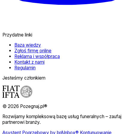
Przydatne linki
Baza wiedzy
Zgłoś firmę online
Reklama i współpraca
Kontakt z nami
Regulamin
Jesteśmy członkiem
© 2026 Pozegnaj.pl®
Rozwijamy kompleksową bazę usług funeralnych – zaufaj
partnerowi branży.
Asystent Pogrzebowy by brAInbox® Kontunuowanie