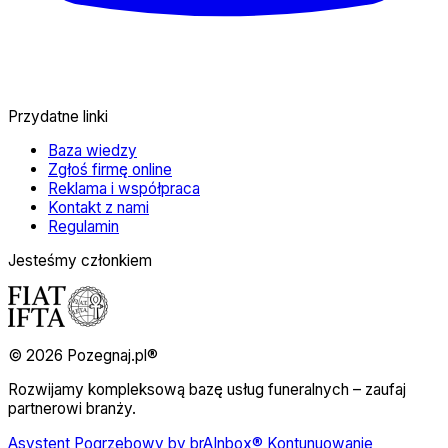
Przydatne linki
Baza wiedzy
Zgłoś firmę online
Reklama i współpraca
Kontakt z nami
Regulamin
Jesteśmy członkiem
© 2026 Pozegnaj.pl®
Rozwijamy kompleksową bazę usług funeralnych – zaufaj
partnerowi branży.
Asystent Pogrzebowy by brAInbox® Kontunuowanie