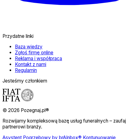
Przydatne linki
Baza wiedzy
Zgłoś firmę online
Reklama i współpraca
Kontakt z nami
Regulamin
Jesteśmy członkiem
© 2026 Pozegnaj.pl®
Rozwijamy kompleksową bazę usług funeralnych – zaufaj
partnerowi branży.
Asystent Pogrzebowy by brAInbox® Kontunuowanie