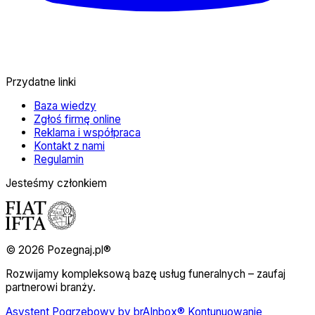
Przydatne linki
Baza wiedzy
Zgłoś firmę online
Reklama i współpraca
Kontakt z nami
Regulamin
Jesteśmy członkiem
© 2026 Pozegnaj.pl®
Rozwijamy kompleksową bazę usług funeralnych – zaufaj
partnerowi branży.
Asystent Pogrzebowy by brAInbox® Kontunuowanie