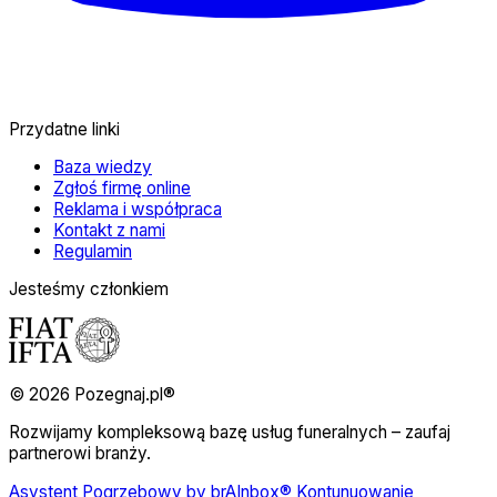
Przydatne linki
Baza wiedzy
Zgłoś firmę online
Reklama i współpraca
Kontakt z nami
Regulamin
Jesteśmy członkiem
© 2026 Pozegnaj.pl®
Rozwijamy kompleksową bazę usług funeralnych – zaufaj
partnerowi branży.
Asystent Pogrzebowy by brAInbox® Kontunuowanie