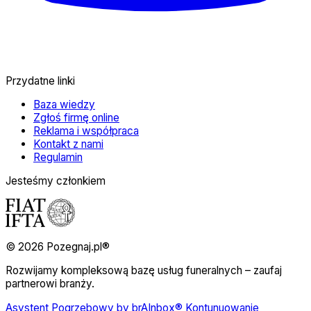
Przydatne linki
Baza wiedzy
Zgłoś firmę online
Reklama i współpraca
Kontakt z nami
Regulamin
Jesteśmy członkiem
© 2026 Pozegnaj.pl®
Rozwijamy kompleksową bazę usług funeralnych – zaufaj
partnerowi branży.
Asystent Pogrzebowy by brAInbox® Kontunuowanie