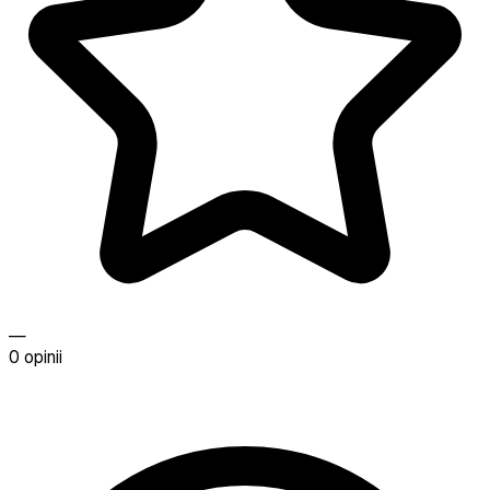
—
0 opinii