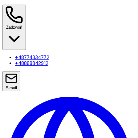
Zadzwoń
+48774334772
+48888842912
E-mail