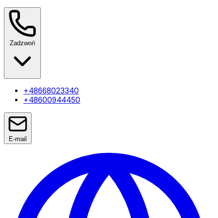
Zadzwoń
+48668023340
+48600944450
E-mail