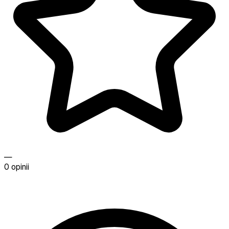
—
0 opinii