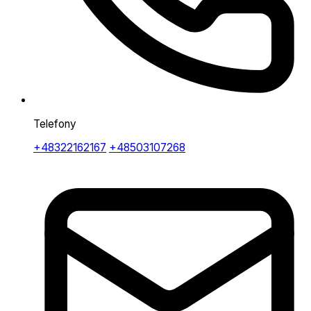
Telefony
+48322162167
+48503107268