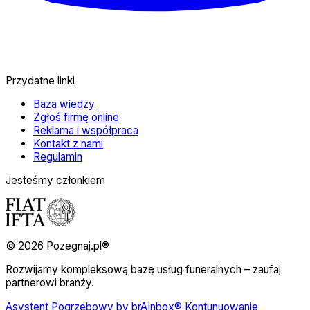
Przydatne linki
Baza wiedzy
Zgłoś firmę online
Reklama i współpraca
Kontakt z nami
Regulamin
Jesteśmy członkiem
© 2026 Pozegnaj.pl®
Rozwijamy kompleksową bazę usług funeralnych – zaufaj
partnerowi branży.
Asystent Pogrzebowy by brAInbox® Kontunuowanie