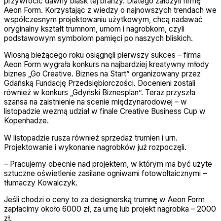
przywrócić dawny blask tej branży. Dlatego założyli firmę
Aeon Form. Korzystając z wiedzy o najnowszych trendach we
współczesnym projektowaniu użytkowym, chcą nadawać
oryginalny kształt trumnom, urnom i nagrobkom, czyli
podstawowym symbolom pamięci po naszych bliskich.
Wiosną bieżącego roku osiągnęli pierwszy sukces – firma
Aeon Form wygrała konkurs na najbardziej kreatywny młody
biznes „Go Creative. Biznes na Start” organizowany przez
Gdańską Fundację Przedsiębiorczości. Docenieni zostali
również w konkurs „Gdyński Biznesplan”. Teraz przyszła
szansa na zaistnienie na scenie międzynarodowej – w
listopadzie wezmą udział w finale Creative Business Cup w
Kopenhadze.
W listopadzie rusza również sprzedaż trumien i urn.
Projektowanie i wykonanie nagrobków już rozpoczęli.
– Pracujemy obecnie nad projektem, w którym ma być użyte
sztuczne oświetlenie zasilane ogniwami fotowoltaicznymi –
tłumaczy Kowalczyk.
Jeśli chodzi o ceny to za designerską trumnę w Aeon Form
zapłacimy około 6000 zł, za urnę lub projekt nagrobka – 2000
zł.