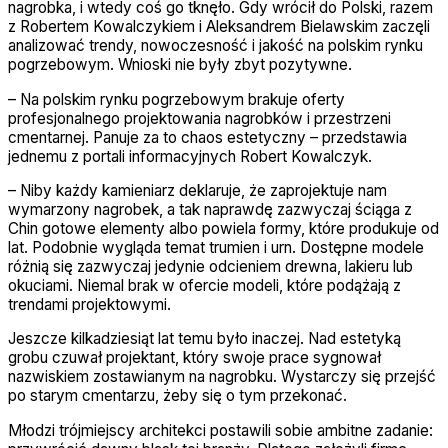
nagrobka, i wtedy coś go tknęło. Gdy wrócił do Polski, razem
z Robertem Kowalczykiem i Aleksandrem Bielawskim zaczęli
analizować trendy, nowoczesność i jakość na polskim rynku
pogrzebowym. Wnioski nie były zbyt pozytywne.
– Na polskim rynku pogrzebowym brakuje oferty
profesjonalnego projektowania nagrobków i przestrzeni
cmentarnej. Panuje za to chaos estetyczny – przedstawia
jednemu z portali informacyjnych Robert Kowalczyk.
– Niby każdy kamieniarz deklaruje, że zaprojektuje nam
wymarzony nagrobek, a tak naprawdę zazwyczaj ściąga z
Chin gotowe elementy albo powiela formy, które produkuje od
lat. Podobnie wygląda temat trumien i urn. Dostępne modele
różnią się zazwyczaj jedynie odcieniem drewna, lakieru lub
okuciami. Niemal brak w ofercie modeli, które podążają z
trendami projektowymi.
Jeszcze kilkadziesiąt lat temu było inaczej. Nad estetyką
grobu czuwał projektant, który swoje prace sygnował
nazwiskiem zostawianym na nagrobku. Wystarczy się przejść
po starym cmentarzu, żeby się o tym przekonać.
Młodzi trójmiejscy architekci postawili sobie ambitne zadanie: